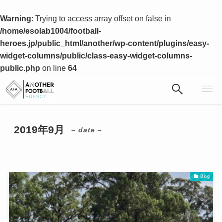
Warning
: Trying to access array offset on false in
/home/esolab1004/football-
heroes.jp/public_html/another/wp-content/plugins/easy-
widget-columns/public/class-easy-widget-columns-
public.php
on line
64
2019年9月
– date –
Blog