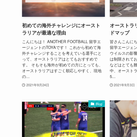
初めての海外チャレンジにオースト
オーストラ
ラリアが最適な理由
ドマップ
こんにちは！ ANOTHER FOOTBALL 留学エ
皆さんこんにちは！
ージェントのTOYAです！ これから初めて海
留学エージェン
外チャレンジすることを考えている選手にと
ウイルスの影
って、オーストラリアはとてもおすすめで
は制限されて
す。 そもそも海外が初めての方にとっても、
などはとても難
オーストラリアはすごく順応しやすく、現地
中、オーストラ
の...
5...
2021年9月24日
2021年9月3日
Blog