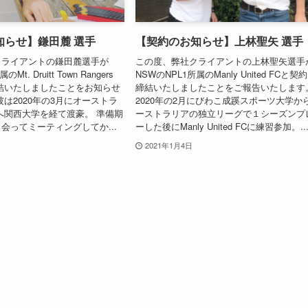
知らせ】鎌田麓 選手
【契約のお知らせ】上林聖矢 選手
クライアントの鎌田麓選手が
この度、弊社クライアントの上林聖矢選手
Mt. Druitt Town Rangers
NSWのNPL1所属のManly United FCと契
結いたしましたことをお知らせ
締結いたしましたことをご報告いたします
彼は2020年の3月にオーストラ
2020年の2月にびわこ成蹊スポーツ大学か
へ関西大学を経て渡豪。 準備期
ーストラリアの独立リーグで１シーズンプ
会ってミーティングしてか...
ーした後にManly United FCに練習参加。..
2021年1月4日