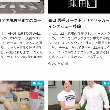
リア国境再開までのロー
鎌田 選手 オーストラリアサッカ
インタビュー 後編
 ANOTHER FOOTBALL
こんにちは♫ 代表の森安です。 オースト
トのTOYAです。 現在コロナ
アのシドニーではロックダウン中ですが残
響で、オーストラリアへの入国
なことにロックダウンが8月末まで延長さ
おり、サッカー留学や語学留学
した。 チーム、そして選手たちは思うよ
しい状態にあります。 そんな
トレーニングができずストレスが溜まる日
リアのモリソン首相は2021年
を過ごしていますがその中でも工夫を...
2021年8月4日
Blog
B