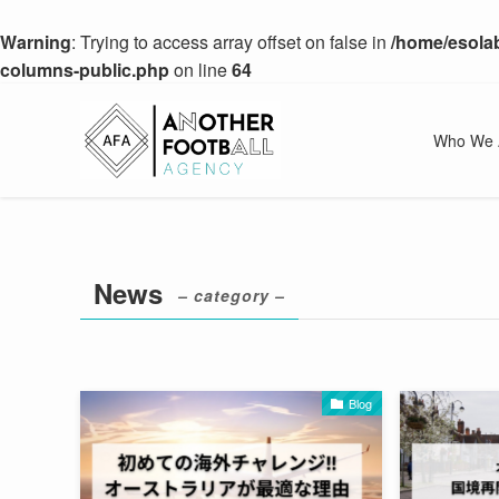
Warning
: Trying to access array offset on false in
/home/esolab
columns-public.php
on line
64
Who We 
News
– category –
Blog