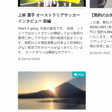
上林 選手 オーストラリアサッカー
【契約のお
インタビュー 前編
この度、弊社
NSWのNPL1所属の
How's it going. 代表の森安です。 依然、シド
FCと契約を締
ニーではロックダウンが継続しており政府の
いたします。 
要求に対してデモが一部の地域で起きていま
リア/シドニー
す。相変わらず感染者数は日本より圧倒的に
間が非常に短く
少ない状況ですがルールがはっきりしていま
す。 ロックダウンは継続なのでチー...
2021年1月5日
2021年7月28日
Blog