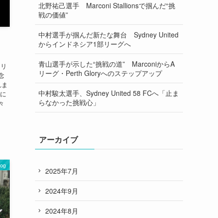
北野祐己選手 Marconi Stallionsで掴んだ“挑
戦の価値”
中村選手が掴んだ新たな舞台 Sydney United
ー
からインドネシア1部リーグへ
青山選手が示した“挑戦の道” MarconiからA
ラリ
リーグ・Perth Gloryへのステップアップ
念
れま
中村駿太選手、Sydney United 58 FCへ「止ま
うに
らなかった挑戦心」
々
アーカイブ
log
2025年7月
2024年9月
2024年8月