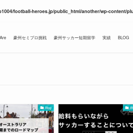
1004/football-heroes.jp/public_html/another/wp-content/pl
Are
豪州セミプロ挑戦
豪州サッカー短期留学
実績
BLOG
Blog
B