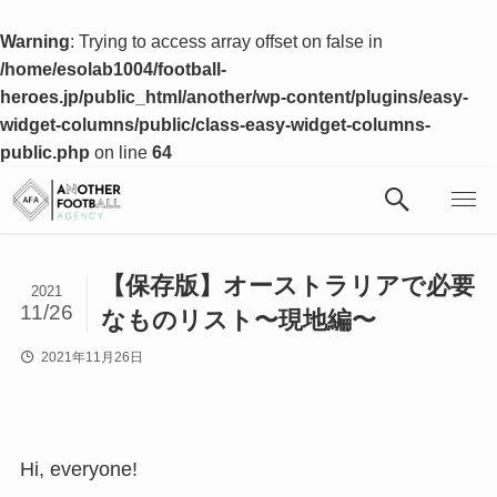
Warning
: Trying to access array offset on false in
/home/esolab1004/football-
heroes.jp/public_html/another/wp-content/plugins/easy-
widget-columns/public/class-easy-widget-columns-
public.php
on line
64
【保存版】オーストラリアで必要
2021
11/26
なものリスト〜現地編〜
2021年11月26日
Hi, everyone!