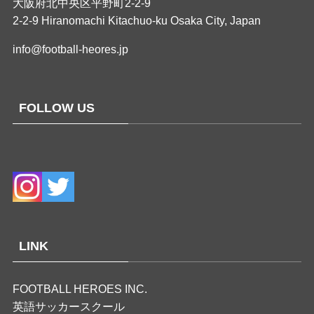
大阪府北中央区平野町2-2-9
2-2-9 Hiranomachi Kitachuo-ku Osaka City, Japan
info@football-heores.jp
FOLLOW US
LINK
FOOTBALL HEROES INC.
英語サッカースクール