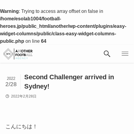
Warning
: Trying to access array offset on false in
/home/esolab1004/football-
heroes.jp/public_html/another/wp-content/plugins/easy-
widget-columns/public/class-easy-widget-columns-
public.php
on line
64
Second Challenger arrived in
2022
2/28
Sydney!
2022年2月28日
こんにちは！