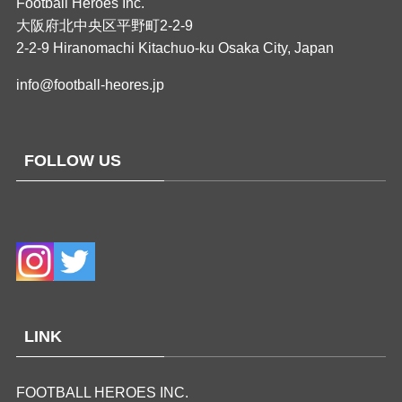
Football Heroes Inc.
大阪府北中央区平野町2-2-9
2-2-9 Hiranomachi Kitachuo-ku Osaka City, Japan
info@football-heores.jp
FOLLOW US
LINK
FOOTBALL HEROES INC.