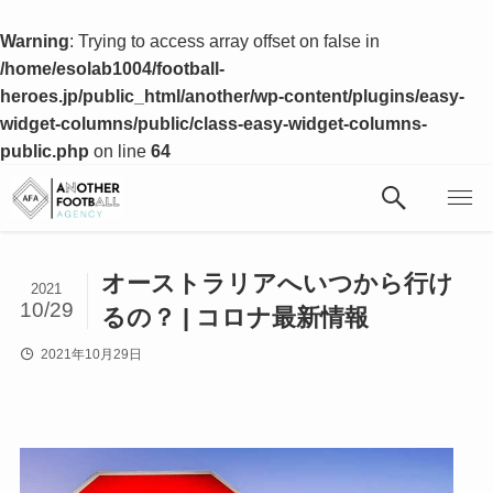
Warning
: Trying to access array offset on false in
/home/esolab1004/football-
heroes.jp/public_html/another/wp-content/plugins/easy-
widget-columns/public/class-easy-widget-columns-
public.php
on line
64
オーストラリアへいつから行け
2021
10/29
るの？ | コロナ最新情報
2021年10月29日