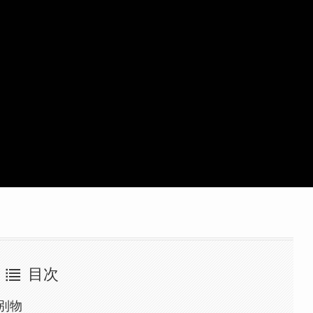
目次
別物