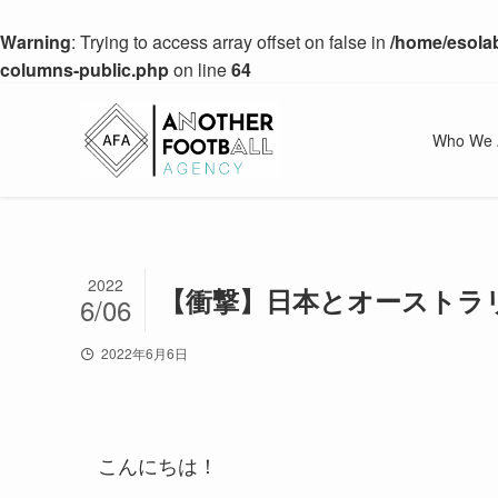
Warning
: Trying to access array offset on false in
/home/esolab
columns-public.php
on line
64
Who We 
2022
【衝撃】日本とオーストラ
6/06
2022年6月6日
こんにちは！